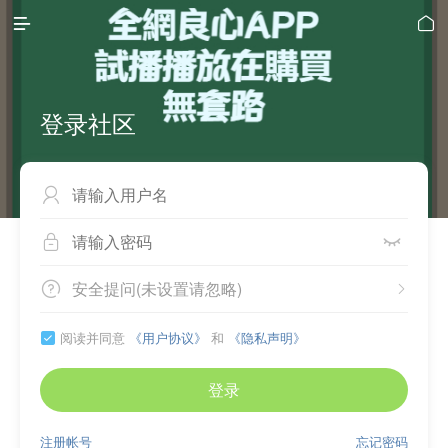


登录社区



安全提问(未设置请忽略)


阅读并同意
《用户协议》
和
《隐私声明》

登录
注册帐号
忘记密码