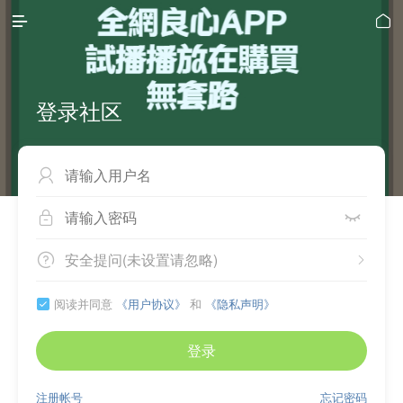


登录社区



安全提问(未设置请忽略)


阅读并同意
《用户协议》
和
《隐私声明》

登录
注册帐号
忘记密码