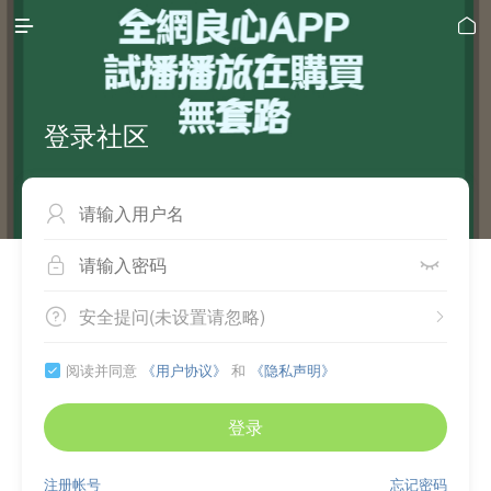


登录社区



安全提问(未设置请忽略)


阅读并同意
《用户协议》
和
《隐私声明》

登录
注册帐号
忘记密码