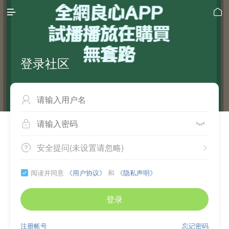


登录社区



安全提问(未设置请忽略)


阅读并同意
《用户协议》
和
《隐私声明》

登录
注册帐号
忘记密码