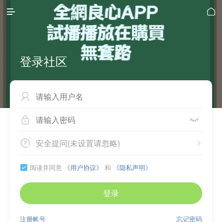


登录社区



安全提问(未设置请忽略)


阅读并同意
《用户协议》
和
《隐私声明》

登录
注册帐号
忘记密码