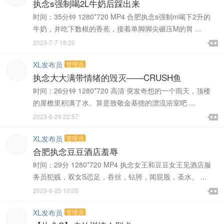
执念s强制喝2L牛奶后踩出来
时间：35分钟 1280*720 MP4 合肥执念s强制m喝下2升的
牛奶，并吃下数根的香蕉，接着单脚脚尖碾压M的胃 ...

2023-7-7 18:20

XL发布员
管理员
执念大大满带情绪的毁灭——CRUSH鱼
时间：26分钟 1280*720 高清 突发奇想的一个雨天，顶楼
的屋檐里积满了水。算是致敬金基德的漂流浴室吧 ...

2023-6-29 22:57

XL发布员
管理员
合肥执念豆豆酒店羞辱
时间：29分 1280*720 MP4 执念女王和豆豆女王见酒店服
务员犯贱，双女S恋足，吞丝，钻胯，闻屁股，圣水。 ...

2023-6-25 10:05

XL发布员
管理员