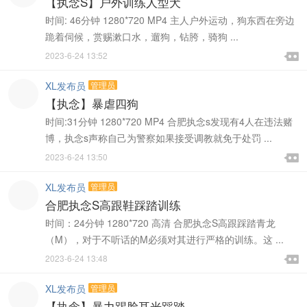
【执念S】户外训练人型犬
时间: 46分钟 1280*720 MP4 主人户外运动，狗东西在旁边
跪着伺候，赏赐漱口水，遛狗，钻胯，骑狗 ...

2023-6-24 13:52

XL发布员
管理员
【执念】暴虐四狗
时间:31分钟 1280*720 MP4 合肥执念s发现有4人在违法赌
博，执念s声称自己为警察如果接受调教就免于处罚 ...

2023-6-24 13:50

XL发布员
管理员
合肥执念S高跟鞋踩踏训练
时间：24分钟 1280*720 高清 合肥执念S高跟踩踏青龙
（M），对于不听话的M必须对其进行严格的训练。这 ...

2023-6-24 13:48

XL发布员
管理员
【执念】暴力踢脸耳光踩踏