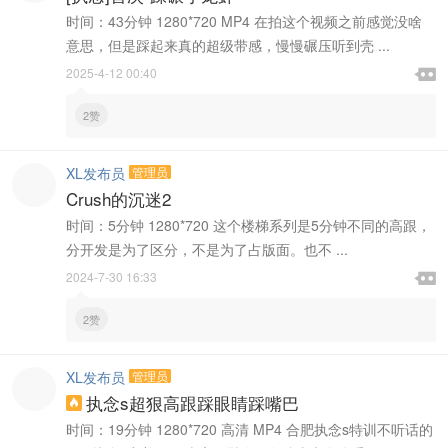
时间：43分钟 1280*720 MP4 在拍这个视频之前感觉没啥
意思，但是踩起来真的超级带感，慢慢碾压听到壳 ...

2025-4-12 00:40

2赞
XL发布员
管理员
Crush的沉迷2
时间：5分钟 1280*720 这个楼梯系列是5分钟不同的高跟，
分开发是为了区分，不是为了占版面。也不 ...

2024-7-30 16:33

2赞
XL发布员
管理员
执念s超狠高跟踩眼睛踩嘴巴

时间：19分钟 1280*720 高清 MP4 合肥执念s特训不听话的