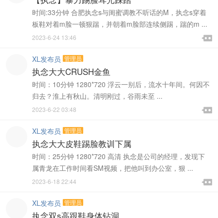
时间:33分钟 合肥执念s与闺蜜调教不听话的M，执念s穿着
板鞋对着m脸一顿狠踹，并朝着m脸部连续侧踢，踹的m ...

2023-6-24 13:46

XL发布员
管理员
执念大大CRUSH金鱼
时间：10分钟 1280*720 浮云一别后，流水十年间。何因不
归去？淮上有秋山。清明刚过，谷雨未至 ...

2023-6-22 03:48

XL发布员
管理员
执念大大皮鞋踢脸教训下属
时间：25分钟 1280*720 高清 执念是公司的经理，发现下
属青龙在工作时间看SM视频，把他叫到办公室，狠 ...

2023-6-18 22:44

XL发布员
管理员
执念双s高跟鞋身体钻洞