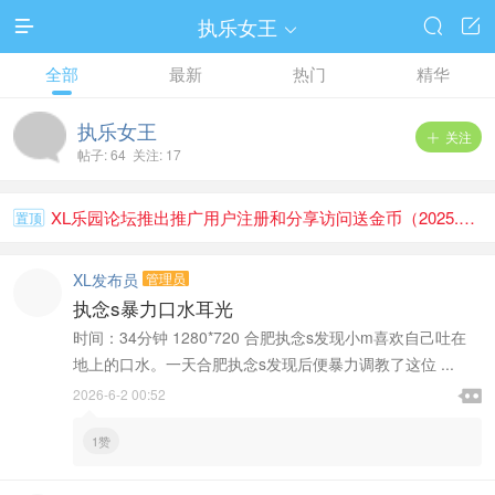
执乐女王




全部
最新
热门
精华
执乐女王
关注

帖子: 64 关注: 17
XL乐园论坛推出推广用户注册和分享访问送金币（2025.1.1）
置顶
XL发布员
管理员
执念s暴力口水耳光
时间：34分钟 1280*720 合肥执念s发现小m喜欢自己吐在
地上的口水。一天合肥执念s发现后便暴力调教了这位 ...

2026-6-2 00:52

1赞