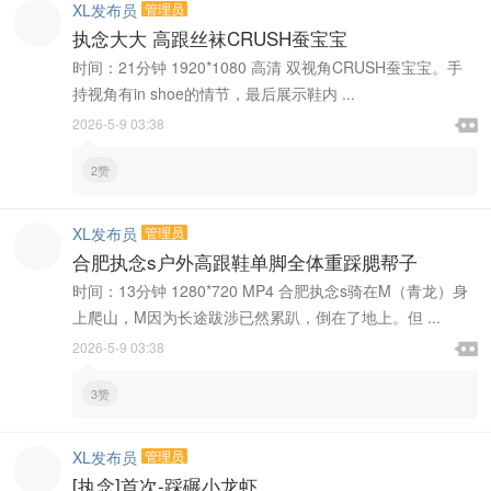
XL发布员
管理员
执念大大 高跟丝袜CRUSH蚕宝宝
时间：21分钟 1920*1080 高清 双视角CRUSH蚕宝宝。手
持视角有in shoe的情节，最后展示鞋内 ...

2026-5-9 03:38

2赞
XL发布员
管理员
合肥执念s户外高跟鞋单脚全体重踩腮帮子
时间：13分钟 1280*720 MP4 合肥执念s骑在M（青龙）身
上爬山，M因为长途跋涉已然累趴，倒在了地上。但 ...

2026-5-9 03:38

3赞
XL发布员
管理员
[执念]首次-踩碾小龙虾