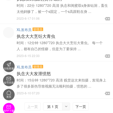
时间：22分 1280*720 高清 执念和闺蜜双s身体钻洞，畜生
太他妈惨了，被一个s固定，一个s高跟鞋在身 ...

2023-6-17 01:06

XL发布员
管理员
执念大大烹饪大青虫
时间：12分钟 1280*720 执念大大烹饪大青虫。 每一个
人，都有自己的怪癖，但是为了要保持 ...

2023-6-15 22:33


XL发布员
管理员
在线客服
执念大大发泄愤怒

时间：15分钟 1280*720 高清 贱货这次来拍摄，发现身上
金币充值
多了很多新伤导致视频无法顺利拍摄，愤怒的 ...


2023-6-10 07:20

首页
上一页
第 1 页
下一页


APP下载