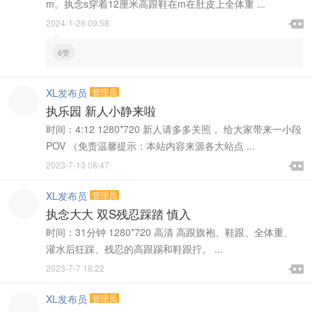
m。执念s穿着12厘米高跟鞋在m在肚皮上全体重 ...

2024-1-26 09:58

6赞
XL发布员
管理员
执乐园 新人小静来啦
时间：4:12 1280*720 新人请多多关照， 给大家带来一小段
POV （免责温馨提示：本站内容来源各大站点 ...

2023-7-13 08:47

XL发布员
管理员
执念大大 双S残忍踩踏 慎入
时间：31分钟 1280*720 高清 高跟旗袍、鞋跟、全体重、
灌水后狂踩、残忍的高跟踢和鞋跟拧。 ...

2023-7-7 18:22

XL发布员
管理员