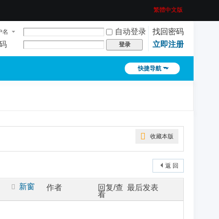
繁體中文版
自动登录
找回密码
户名
码
立即注册
登录
快捷导航
收藏本版
返 回
新窗
作者
回复/查
最后发表
看