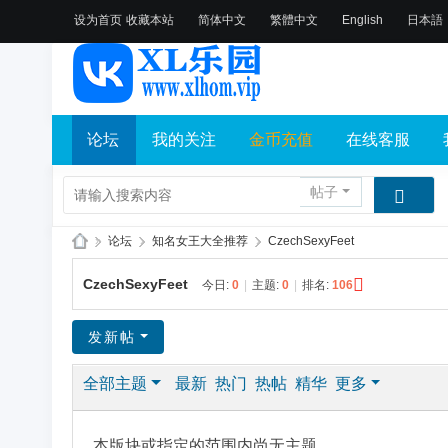
设为首页
收藏本站
简体中文
繁體中文
English
日本語
论坛
我的关注
金币充值
在线客服
帖子
»
论坛
›
知名女王大全推荐
›
CzechSexyFeet
X
CzechSexyFeet
今日:
0
|
主题:
0
|
排名:
106
L
乐
发新帖
园
全部主题
最新
热门
热帖
精华
更多
论
坛
社
本版块或指定的范围内尚无主题