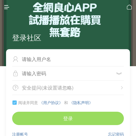


登录社区



安全提问(未设置请忽略)


阅读并同意
《用户协议》
和
《隐私声明》

登录
注册帐号
忘记密码